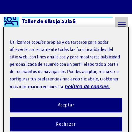
Logo Ágora
Taller de dibujo aula 5
Saltar al contenido
Utilizamos
cookies
propias y de terceros para poder
ofrecerte correctamente todas las funcionalidades del
sitio web, con fines analíticos y para mostrarte publicidad
Semestre 20211 - Aula 5
mirar
personalizada de acuerdo con un perfil elaborado a partir
mirar
de tus hábitos de navegación. Puedes aceptar, rechazar o
configurar tus preferencias haciendo clic abajo, u obtener
más información en nuestra
política de cookies.
La conciencia de
mirar
(nos): El autorretrato
Publicado por
Publicado por
Bárbara García Pérez
Visibilidad:
Fecha de publicación
20 septiembre, 2021 6:22 pm
en La conciencia de
mirar
(nos): 
Pública
-
18 Sep 2021
-
4 comentarios
Aceptar
Rechazar